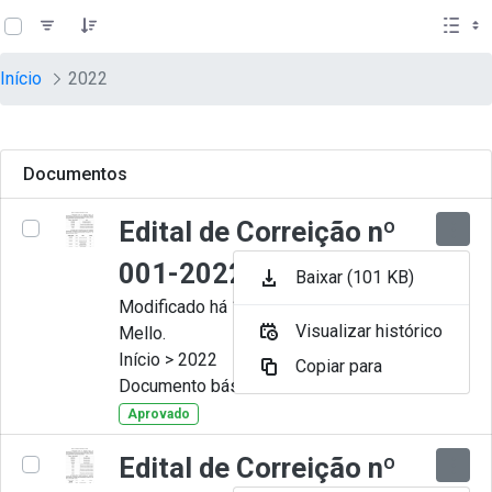
teste descricao
Pular para o Conteúdo principal
Início
2022
Documentos
Edital de Correição nº
001-2022
Baixar (101 KB)
Modificado há 11 Meses por Artur
Visualizar histórico
Mello.
Início > 2022
Copiar para
Documento básico
Aprovado
Edital de Correição nº