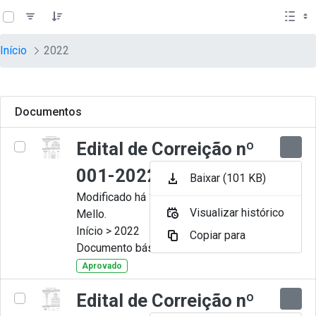
teste descricao
Pular para o Conteúdo principal
Início
2022
Documentos
Edital de Correição nº
001-2022
Baixar (101 KB)
Modificado há 11 Meses por Artur
Visualizar histórico
Mello.
Início > 2022
Copiar para
Documento básico
Aprovado
Edital de Correição nº