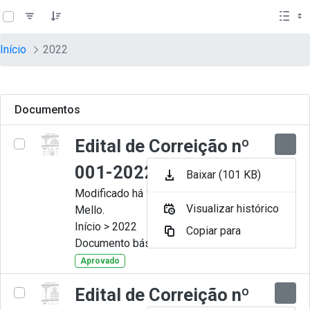
teste descricao
Pular para o Conteúdo principal
Início
2022
Documentos
Edital de Correição nº
001-2022
Baixar (101 KB)
Modificado há 11 Meses por Artur
Visualizar histórico
Mello.
Início > 2022
Copiar para
Documento básico
Aprovado
Edital de Correição nº