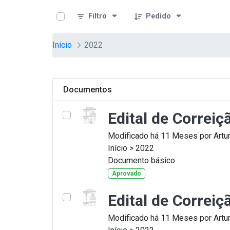
teste descricao
Pular para o Conteúdo principal
Filtro
Pedido
Início
2022
Documentos
Edital de Correi
Modificado há 11 Meses por Artur
Início > 2022
Documento básico
Aprovado
Edital de Correi
Modificado há 11 Meses por Artur