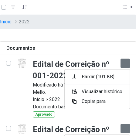
teste descricao
Pular para o Conteúdo principal
Início
2022
Documentos
Edital de Correição nº
001-2022
Baixar (101 KB)
Modificado há 11 Meses por Artur
Visualizar histórico
Mello.
Início > 2022
Copiar para
Documento básico
Aprovado
Edital de Correição nº