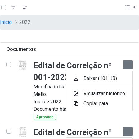
teste descricao
Pular para o Conteúdo principal
Início
2022
Documentos
Edital de Correição nº
001-2022
Baixar (101 KB)
Modificado há 11 Meses por Artur
Visualizar histórico
Mello.
Início > 2022
Copiar para
Documento básico
Aprovado
Edital de Correição nº