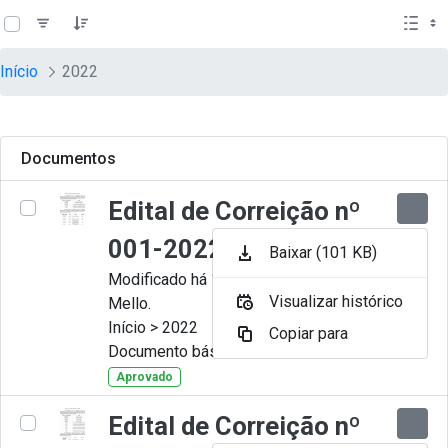
teste descricao
Pular para o Conteúdo principal
Início
2022
Documentos
Edital de Correição nº
001-2022
Baixar (101 KB)
Modificado há 11 Meses por Artur
Visualizar histórico
Mello.
Início > 2022
Copiar para
Documento básico
Aprovado
Edital de Correição nº