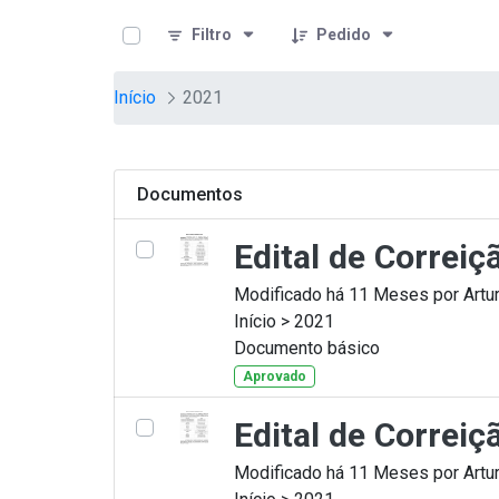
teste descricao
Pular para o Conteúdo principal
Filtro
Pedido
Início
2021
Documentos
Edital de Correi
Modificado há 11 Meses por Artur
Início > 2021
Documento básico
Aprovado
Edital de Correi
Modificado há 11 Meses por Artur