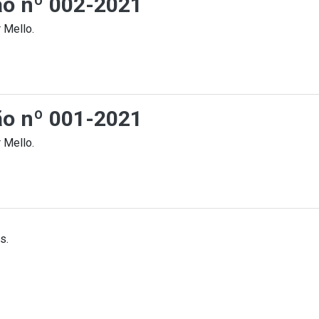
ção nº 002-2021
 Mello.
ção nº 001-2021
 Mello.
s.