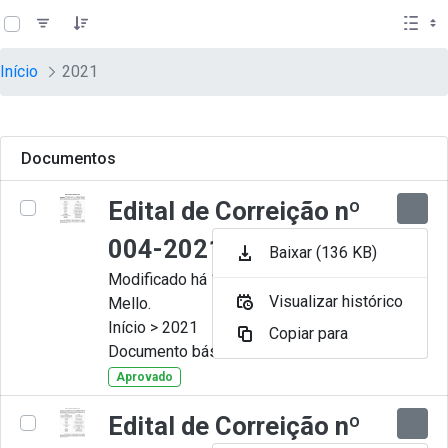
teste descricao
Pular para o Conteúdo principal
Início
2021
Documentos
Edital de Correição nº
004-2021
Baixar (136 KB)
Modificado há 11 Meses por Artur
Visualizar histórico
Mello.
Início > 2021
Copiar para
Documento básico
Aprovado
Edital de Correição nº