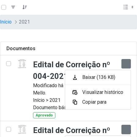
teste descricao
Pular para o Conteúdo principal
Início
2021
Documentos
Edital de Correição nº
004-2021
Baixar (136 KB)
Modificado há 11 Meses por Artur
Visualizar histórico
Mello.
Início > 2021
Copiar para
Documento básico
Aprovado
Edital de Correição nº