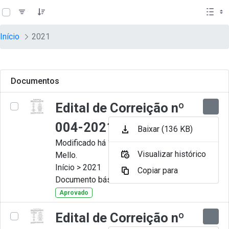
teste descricao
Pular para o Conteúdo principal
Início
2021
Documentos
Edital de Correição nº
004-2021
Baixar (136 KB)
Modificado há 11 Meses por Artur
Visualizar histórico
Mello.
Início > 2021
Copiar para
Documento básico
Aprovado
Edital de Correição nº