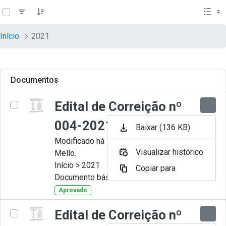
teste descricao
Pular para o Conteúdo principal
Início
2021
Documentos
Edital de Correição nº
004-2021
Baixar (136 KB)
Modificado há 11 Meses por Artur
Visualizar histórico
Mello.
Início > 2021
Copiar para
Documento básico
Aprovado
Edital de Correição nº