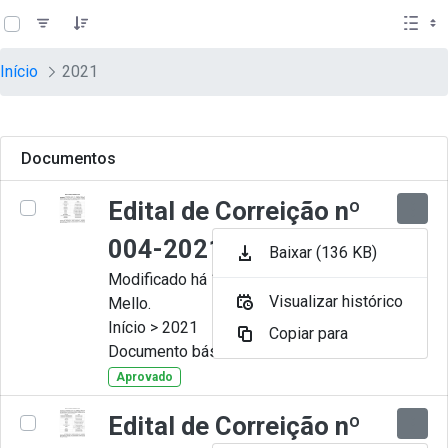
teste descricao
Pular para o Conteúdo principal
Início
2021
Documentos
Edital de Correição nº
004-2021
Baixar (136 KB)
Modificado há 11 Meses por Artur
Visualizar histórico
Mello.
Início > 2021
Copiar para
Documento básico
Aprovado
Edital de Correição nº