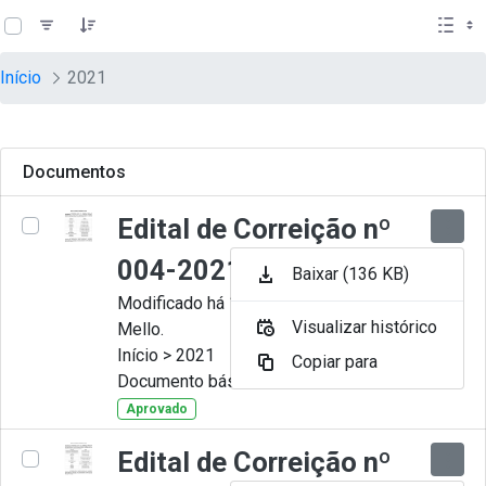
teste descricao
Pular para o Conteúdo principal
Início
2021
Documentos
Edital de Correição nº
004-2021
Baixar (136 KB)
Modificado há 11 Meses por Artur
Visualizar histórico
Mello.
Início > 2021
Copiar para
Documento básico
Aprovado
Edital de Correição nº