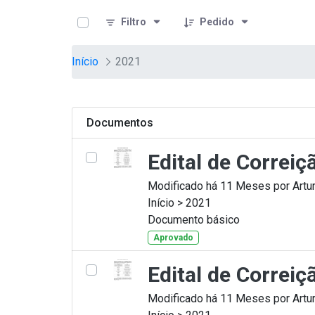
teste descricao
Pular para o Conteúdo principal
Filtro
Pedido
Início
2021
Documentos
Edital de Correi
Modificado há 11 Meses por Artur
Início > 2021
Documento básico
Aprovado
Edital de Correi
Modificado há 11 Meses por Artur