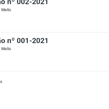
ção nº 002-2021
 Mello.
ção nº 001-2021
 Mello.
s.