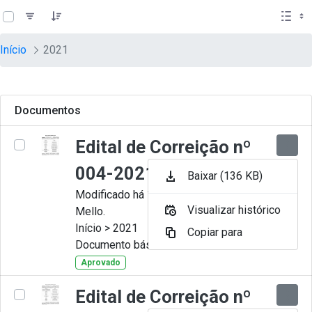
teste descricao
Pular para o Conteúdo principal
Início
2021
Documentos
Edital de Correição nº
004-2021
Baixar (136 KB)
Modificado há 11 Meses por Artur
Visualizar histórico
Mello.
Início > 2021
Copiar para
Documento básico
Aprovado
Edital de Correição nº