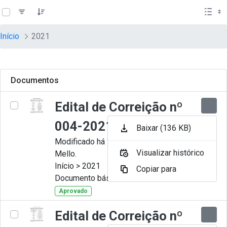
teste descricao
Pular para o Conteúdo principal
Início
2021
Documentos
Edital de Correição nº
004-2021
Baixar (136 KB)
Modificado há 11 Meses por Artur
Visualizar histórico
Mello.
Início > 2021
Copiar para
Documento básico
Aprovado
Edital de Correição nº