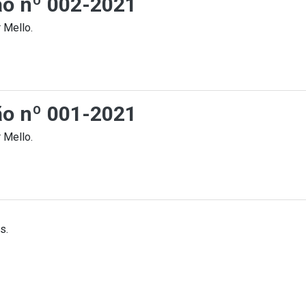
ção nº 002-2021
 Mello.
ção nº 001-2021
 Mello.
s.