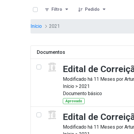
teste descricao
Pular para o Conteúdo principal
Filtro
Pedido
Início
2021
Documentos
Edital de Correi
Modificado há 11 Meses por Artur
Início > 2021
Documento básico
Aprovado
Edital de Correi
Modificado há 11 Meses por Artur