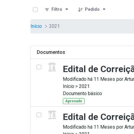
teste descricao
Pular para o Conteúdo principal
Filtro
Pedido
Início
2021
Documentos
Edital de Correi
Modificado há 11 Meses por Artur
Início > 2021
Documento básico
Aprovado
Edital de Correi
Modificado há 11 Meses por Artur