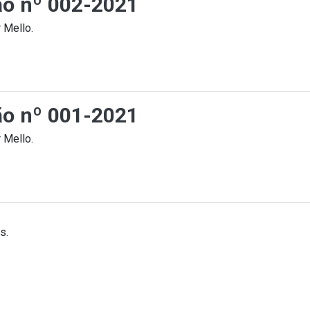
ção nº 002-2021
 Mello.
ção nº 001-2021
 Mello.
s.