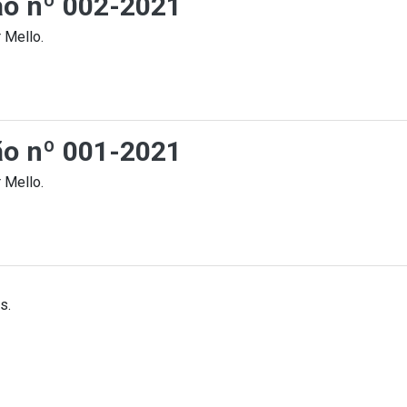
ção nº 002-2021
 Mello.
ção nº 001-2021
 Mello.
s.