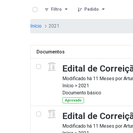
teste descricao
Pular para o Conteúdo principal
Filtro
Pedido
Início
2021
Documentos
Edital de Correi
Modificado há 11 Meses por Artur
Início > 2021
Documento básico
Aprovado
Edital de Correi
Modificado há 11 Meses por Artur