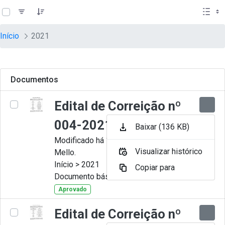
teste descricao
Pular para o Conteúdo principal
Início
2021
Documentos
Edital de Correição nº
004-2021
Baixar (136 KB)
Modificado há 11 Meses por Artur
Visualizar histórico
Mello.
Início > 2021
Copiar para
Documento básico
Aprovado
Edital de Correição nº