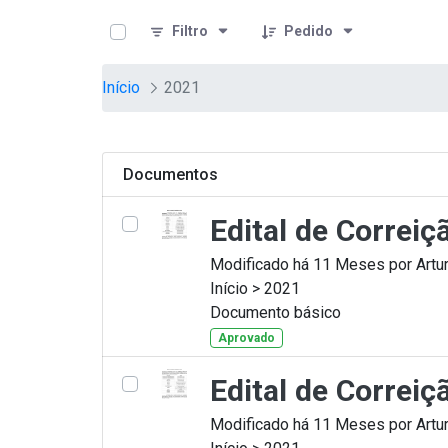
teste descricao
Pular para o Conteúdo principal
Filtro
Pedido
Início
2021
Documentos
Edital de Correi
Modificado há 11 Meses por Artur
Início > 2021
Documento básico
Aprovado
Edital de Correi
Modificado há 11 Meses por Artur