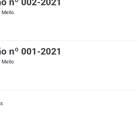
ção nº 002-2021
 Mello.
ção nº 001-2021
 Mello.
s.