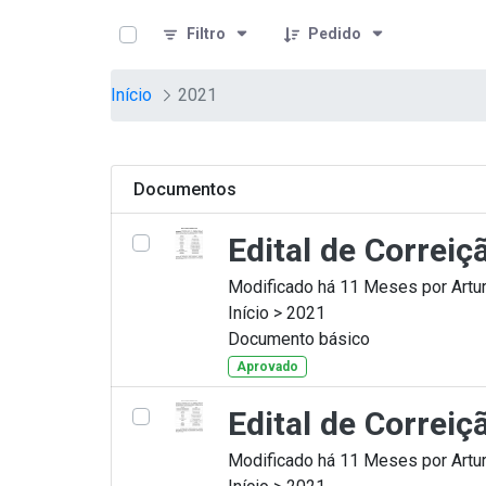
teste descricao
Pular para o Conteúdo principal
Filtro
Pedido
Início
2021
Documentos
Edital de Correi
Modificado há 11 Meses por Artur
Início > 2021
Documento básico
Aprovado
Edital de Correi
Modificado há 11 Meses por Artur