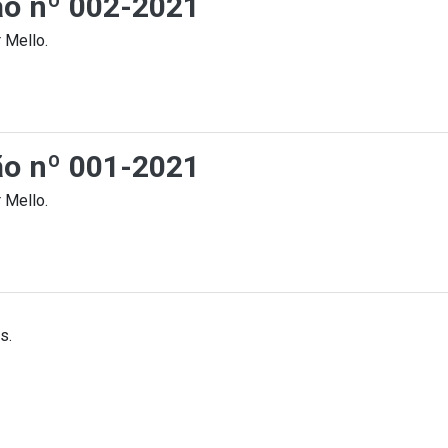
ção nº 002-2021
 Mello.
ção nº 001-2021
 Mello.
s.