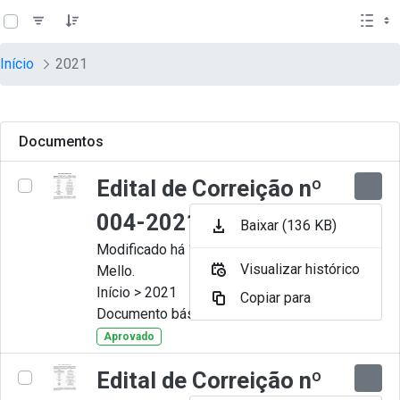
teste descricao
Pular para o Conteúdo principal
Início
2021
Documentos
Edital de Correição nº
004-2021
Baixar (136 KB)
Modificado há 11 Meses por Artur
Visualizar histórico
Mello.
Início > 2021
Copiar para
Documento básico
Aprovado
Edital de Correição nº