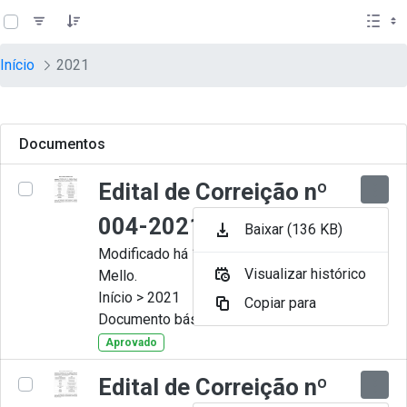
teste descricao
Pular para o Conteúdo principal
Início
2021
Documentos
Edital de Correição nº
004-2021
Baixar (136 KB)
Modificado há 11 Meses por Artur
Visualizar histórico
Mello.
Início > 2021
Copiar para
Documento básico
Aprovado
Edital de Correição nº