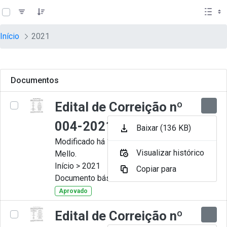
teste descricao
Pular para o Conteúdo principal
Início
2021
Documentos
Edital de Correição nº
004-2021
Baixar (136 KB)
Modificado há 11 Meses por Artur
Visualizar histórico
Mello.
Início > 2021
Copiar para
Documento básico
Aprovado
Edital de Correição nº