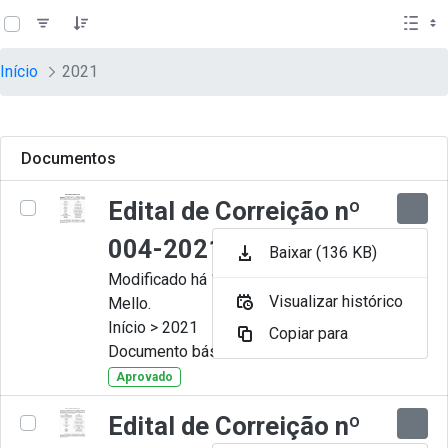
teste descricao
Pular para o Conteúdo principal
Início
2021
Documentos
Edital de Correição nº
004-2021
Baixar (136 KB)
Modificado há 11 Meses por Artur
Visualizar histórico
Mello.
Início > 2021
Copiar para
Documento básico
Aprovado
Edital de Correição nº