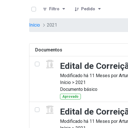
teste descricao
Pular para o Conteúdo principal
Filtro
Pedido
Início
2021
Documentos
Edital de Correi
Modificado há 11 Meses por Artur
Início > 2021
Documento básico
Aprovado
Edital de Correi
Modificado há 11 Meses por Artur