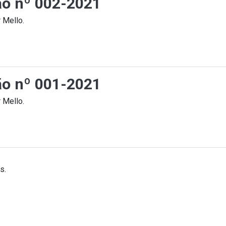
ção nº 002-2021
 Mello.
ção nº 001-2021
 Mello.
s.