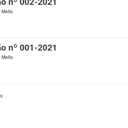
ção nº 002-2021
 Mello.
ção nº 001-2021
 Mello.
s.