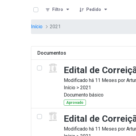
teste descricao
Pular para o Conteúdo principal
Filtro
Pedido
Início
2021
Documentos
Edital de Correi
Modificado há 11 Meses por Artur
Início > 2021
Documento básico
Aprovado
Edital de Correi
Modificado há 11 Meses por Artur