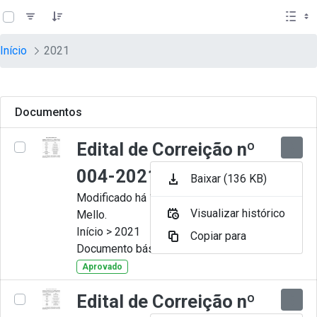
teste descricao
Pular para o Conteúdo principal
Início
2021
Documentos
Edital de Correição nº
004-2021
Baixar (136 KB)
Modificado há 11 Meses por Artur
Visualizar histórico
Mello.
Início > 2021
Copiar para
Documento básico
Aprovado
Edital de Correição nº