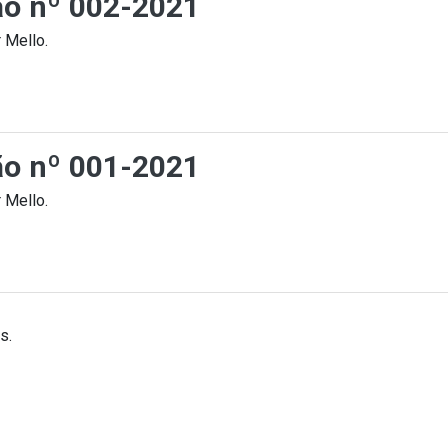
ção nº 002-2021
 Mello.
ção nº 001-2021
 Mello.
s.