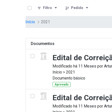
teste descricao
Pular para o Conteúdo principal
Filtro
Pedido
Início
2021
Documentos
Edital de Correi
Modificado há 11 Meses por Artur
Início > 2021
Documento básico
Aprovado
Edital de Correi
Modificado há 11 Meses por Artur