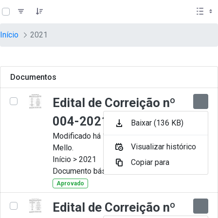
teste descricao
Pular para o Conteúdo principal
Início
2021
Documentos
Edital de Correição nº
004-2021
Baixar (136 KB)
Modificado há 11 Meses por Artur
Visualizar histórico
Mello.
Início > 2021
Copiar para
Documento básico
Aprovado
Edital de Correição nº