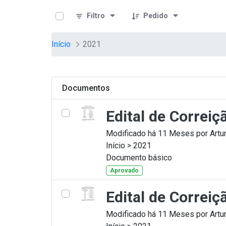
teste descricao
Pular para o Conteúdo principal
Filtro
Pedido
Início
2021
Documentos
Edital de Correi
Modificado há 11 Meses por Artur
Início > 2021
Documento básico
Aprovado
Edital de Correi
Modificado há 11 Meses por Artur