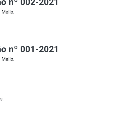
ção nº 002-2021
 Mello.
ção nº 001-2021
 Mello.
s.