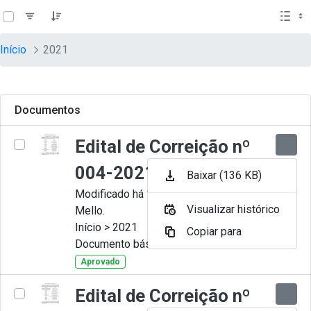
teste descricao
Pular para o Conteúdo principal
Início
2021
Documentos
Edital de Correição nº
004-2021
Baixar (136 KB)
Modificado há 11 Meses por Artur
Visualizar histórico
Mello.
Início > 2021
Copiar para
Documento básico
Aprovado
Edital de Correição nº