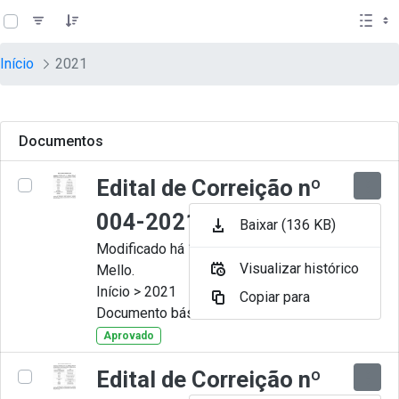
teste descricao
Pular para o Conteúdo principal
Início
2021
Documentos
Edital de Correição nº
004-2021
Baixar (136 KB)
Modificado há 11 Meses por Artur
Visualizar histórico
Mello.
Início > 2021
Copiar para
Documento básico
Aprovado
Edital de Correição nº