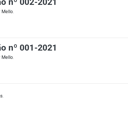
ção nº 002-2021
 Mello.
ção nº 001-2021
 Mello.
s.