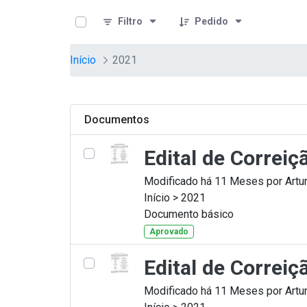
teste descricao
Pular para o Conteúdo principal
Filtro
Pedido
Início
2021
Documentos
Edital de Correi
Modificado há 11 Meses por Artur
Início > 2021
Documento básico
Aprovado
Edital de Correi
Modificado há 11 Meses por Artur