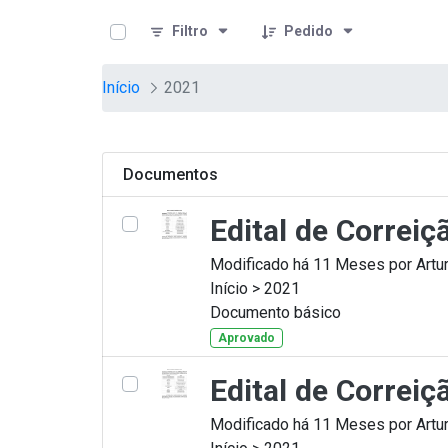
teste descricao
Pular para o Conteúdo principal
Filtro
Pedido
Início
2021
Documentos
Edital de Correi
Modificado há 11 Meses por Artur
Início > 2021
Documento básico
Aprovado
Edital de Correi
Modificado há 11 Meses por Artur