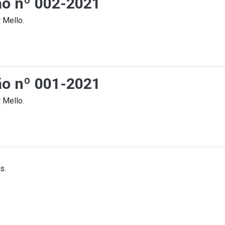
ção nº 002-2021
 Mello.
ção nº 001-2021
 Mello.
s.