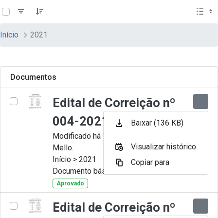
teste descricao
Pular para o Conteúdo principal
Início
2021
Documentos
Edital de Correição nº
004-2021
Baixar (136 KB)
Modificado há 11 Meses por Artur
Visualizar histórico
Mello.
Início > 2021
Copiar para
Documento básico
Aprovado
Edital de Correição nº