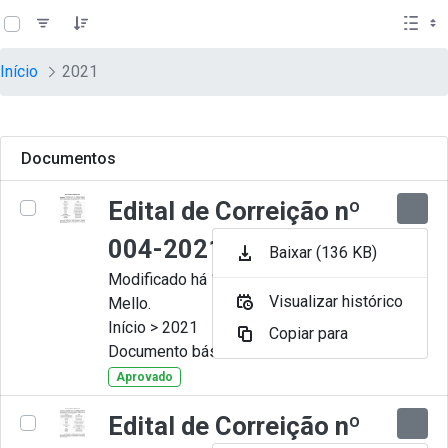
teste descricao
Pular para o Conteúdo principal
Início
2021
Documentos
Edital de Correição nº
004-2021
Baixar (136 KB)
Modificado há 11 Meses por Artur
Visualizar histórico
Mello.
Início > 2021
Copiar para
Documento básico
Aprovado
Edital de Correição nº