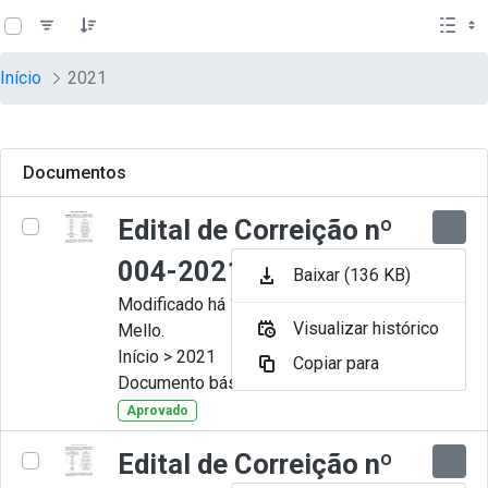
teste descricao
Pular para o Conteúdo principal
Início
2021
Documentos
Edital de Correição nº
004-2021
Baixar (136 KB)
Modificado há 11 Meses por Artur
Visualizar histórico
Mello.
Início > 2021
Copiar para
Documento básico
Aprovado
Edital de Correição nº