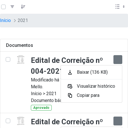
teste descricao
Pular para o Conteúdo principal
Início
2021
Documentos
Edital de Correição nº
004-2021
Baixar (136 KB)
Modificado há 11 Meses por Artur
Visualizar histórico
Mello.
Início > 2021
Copiar para
Documento básico
Aprovado
Edital de Correição nº