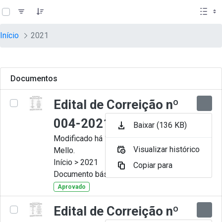
teste descricao
Pular para o Conteúdo principal
Início
2021
Documentos
Edital de Correição nº
004-2021
Baixar (136 KB)
Modificado há 11 Meses por Artur
Visualizar histórico
Mello.
Início > 2021
Copiar para
Documento básico
Aprovado
Edital de Correição nº