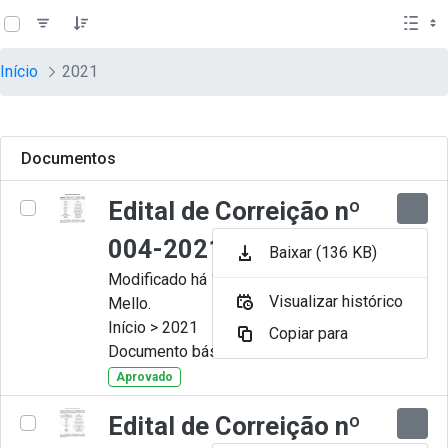
teste descricao
Pular para o Conteúdo principal
Início
2021
Documentos
Edital de Correição nº
004-2021
Baixar (136 KB)
Modificado há 11 Meses por Artur
Visualizar histórico
Mello.
Início > 2021
Copiar para
Documento básico
Aprovado
Edital de Correição nº