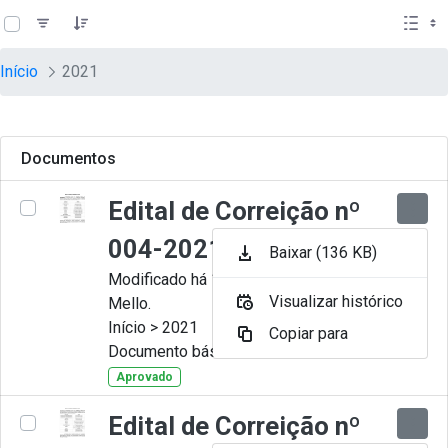
teste descricao
Pular para o Conteúdo principal
Início
2021
Documentos
Edital de Correição nº
004-2021
Baixar (136 KB)
Modificado há 11 Meses por Artur
Visualizar histórico
Mello.
Início > 2021
Copiar para
Documento básico
Aprovado
Edital de Correição nº