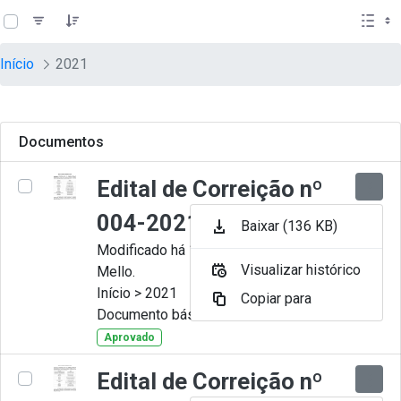
teste descricao
Pular para o Conteúdo principal
Início
2021
Documentos
Edital de Correição nº
004-2021
Baixar (136 KB)
Modificado há 11 Meses por Artur
Visualizar histórico
Mello.
Início > 2021
Copiar para
Documento básico
Aprovado
Edital de Correição nº