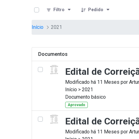
teste descricao
Pular para o Conteúdo principal
Filtro
Pedido
Início
2021
Documentos
Edital de Correi
Modificado há 11 Meses por Artur
Início > 2021
Documento básico
Aprovado
Edital de Correi
Modificado há 11 Meses por Artur