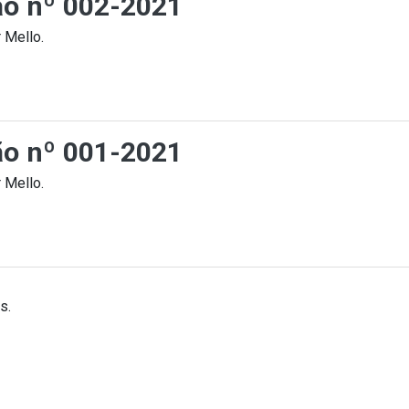
ção nº 002-2021
 Mello.
ção nº 001-2021
 Mello.
s.