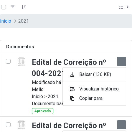
teste descricao
Pular para o Conteúdo principal
Início
2021
Documentos
Edital de Correição nº
004-2021
Baixar (136 KB)
Modificado há 11 Meses por Artur
Visualizar histórico
Mello.
Início > 2021
Copiar para
Documento básico
Aprovado
Edital de Correição nº