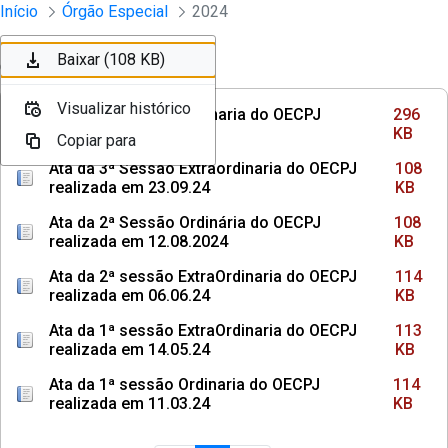
Sessões e Reuniões - Documentos Col
Início
Órgão Especial
2024
Pular para o Conteúdo principal
Baixar (296 KB)
Baixar (108 KB)
Baixar (108 KB)
Ordenar
Filtro
Visualizar histórico
Visualizar histórico
Visualizar histórico
Ata da 3ª Sessão Ordinaria do OECPJ
296
realizada em 14.10.24
KB
Copiar para
Copiar para
Copiar para
Ata da 3ª Sessão Extraordinaria do OECPJ
108
realizada em 23.09.24
KB
Ata da 2ª Sessão Ordinária do OECPJ
108
realizada em 12.08.2024
KB
Ata da 2ª sessão ExtraOrdinaria do OECPJ
114
realizada em 06.06.24
KB
Ata da 1ª sessão ExtraOrdinaria do OECPJ
113
realizada em 14.05.24
KB
Ata da 1ª sessão Ordinaria do OECPJ
114
realizada em 11.03.24
KB