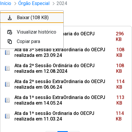
Sessões e Reuniões - Documentos Col
Início
Órgão Especial
2024
Pular para o Conteúdo principal
Baixar (296 KB)
Baixar (108 KB)
Baixar (108 KB)
Ordenar
Filtro
Visualizar histórico
Visualizar histórico
Visualizar histórico
Ata da 3ª Sessão Ordinaria do OECPJ
296
realizada em 14.10.24
KB
Copiar para
Copiar para
Copiar para
Ata da 3ª Sessão Extraordinaria do OECPJ
108
realizada em 23.09.24
KB
Ata da 2ª Sessão Ordinária do OECPJ
108
realizada em 12.08.2024
KB
Ata da 2ª sessão ExtraOrdinaria do OECPJ
114
realizada em 06.06.24
KB
Ata da 1ª sessão ExtraOrdinaria do OECPJ
113
realizada em 14.05.24
KB
Ata da 1ª sessão Ordinaria do OECPJ
114
realizada em 11.03.24
KB