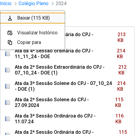
Sessões e Reuniões - Documentos Col
Início
Colégio Pleno
2024
Pular para o Conteúdo principal
Baixar (213 KB)
Baixar (214 KB)
Baixar (212 KB)
Baixar (214 KB)
Baixar (115 KB)
Ordenar
Filtro
Visualizar histórico
Visualizar histórico
Visualizar histórico
Visualizar histórico
Visualizar histórico
Ata da 5ª Sessão ordinária do CPJ -
213
25_11_24 - DOE (1)
KB
Copiar para
Copiar para
Copiar para
Copiar para
Copiar para
Ata da 4ª Sessão ordinária do CPJ -
214
11_11_24 - DOE
KB
Ata da 2ª Sessão Extraordinária do CPJ -
212
07_10_24 - DOE (1)
KB
Ata da 3ª Sessão Solene do CPJ - 07_10_24
214
- DOE (1)
KB
Ata da 2ª Sessão Solene do CPJ -
115
27.09.2024
KB
Ata da 3ª Sessão Ordinároa do CPJ -
116
11.07.24
KB
Ata da 2ª Sessão Ordinária do CPJ -
115